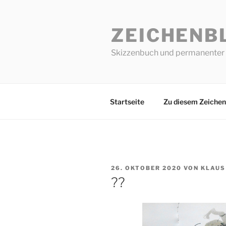
Zum
Inhalt
ZEICHENB
springen
Skizzenbuch und permanenter 
Startseite
Zu diesem Zeichen
VERÖFFENTLICHT
26. OKTOBER 2020
VON
KLAUS
AM
??