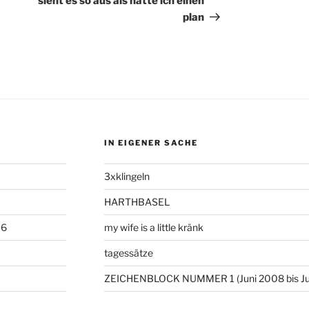
sieht es so aus als hätte ich einen
plan
IN EIGENER SACHE
3xklingeln
HARTHBASEL
06
my wife is a little kränk
tagessätze
ZEICHENBLOCK NUMMER 1 (Juni 2008 bis Ju