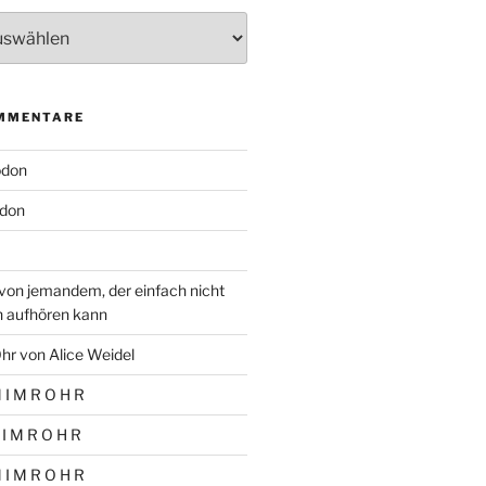
MMENTARE
odon
don
von jemandem, der einfach nicht
n aufhören kann
hr von Alice Weidel
 I M R O H R
 I M R O H R
 I M R O H R