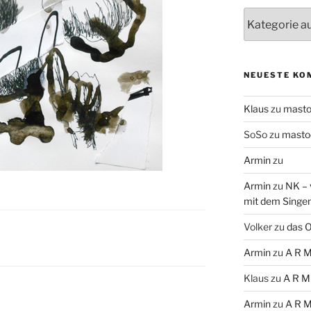
Themen
NEUESTE KO
Klaus
zu
mast
SoSo
zu
masto
Armin
zu
Armin
zu
NK – 
mit dem Singe
Volker
zu
das O
Armin
zu
A R M
Klaus
zu
A R M
Armin
zu
A R M