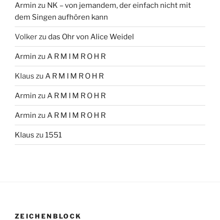
Armin
zu
NK – von jemandem, der einfach nicht mit
dem Singen aufhören kann
Volker
zu
das Ohr von Alice Weidel
Armin
zu
A R M I M R O H R
Klaus
zu
A R M I M R O H R
Armin
zu
A R M I M R O H R
Armin
zu
A R M I M R O H R
Klaus
zu
1551
ZEICHENBLOCK