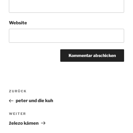
Website
Beitragsnavigation
ZURÜCK
Vorheriger
Beitrag
peter und die kuh
WEITER
Nächster
Beitrag
železo kámen