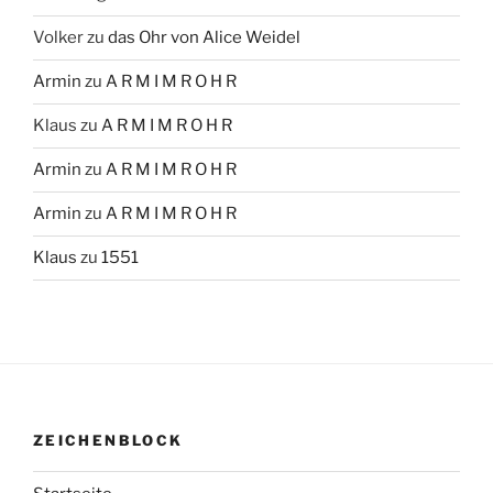
Volker
zu
das Ohr von Alice Weidel
Armin
zu
A R M I M R O H R
Klaus
zu
A R M I M R O H R
Armin
zu
A R M I M R O H R
Armin
zu
A R M I M R O H R
Klaus
zu
1551
ZEICHENBLOCK