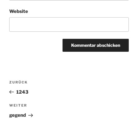
Website
Beitragsnavigation
ZURÜCK
Vorheriger
Beitrag
1243
WEITER
Nächster
Beitrag
gegend