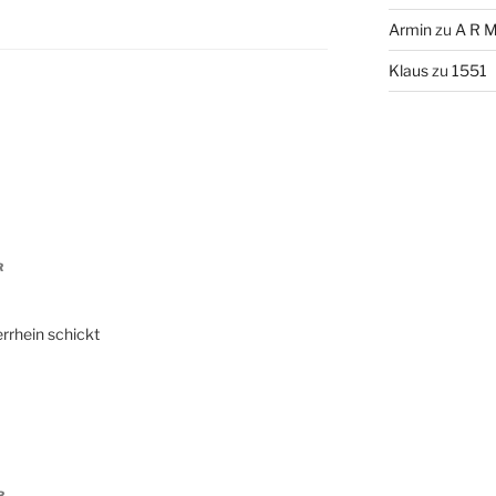
Armin
zu
A R M
Klaus
zu
1551
R
rrhein schickt
R