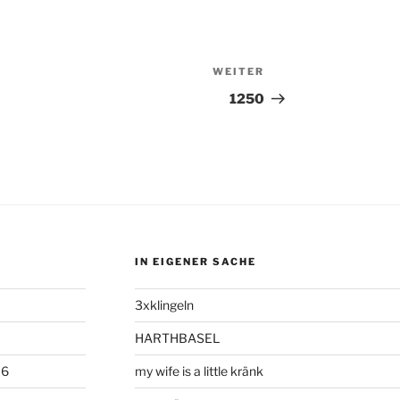
WEITER
Nächster
Beitrag
1250
IN EIGENER SACHE
3xklingeln
HARTHBASEL
06
my wife is a little kränk