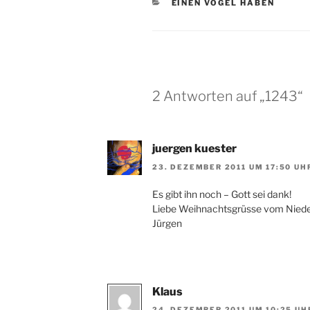
KATEGORIEN
EINEN VOGEL HABEN
2 Antworten auf „1243“
juergen kuester
23. DEZEMBER 2011 UM 17:50 UH
Es gibt ihn noch – Gott sei dank!
Liebe Weihnachtsgrüsse vom Niede
Jürgen
Klaus
24. DEZEMBER 2011 UM 10:25 UH