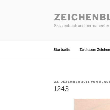
Zum
Inhalt
ZEICHENB
springen
Skizzenbuch und permanenter 
Startseite
Zu diesem Zeichen
VERÖFFENTLICHT
23. DEZEMBER 2011
VON
KLAU
AM
1243