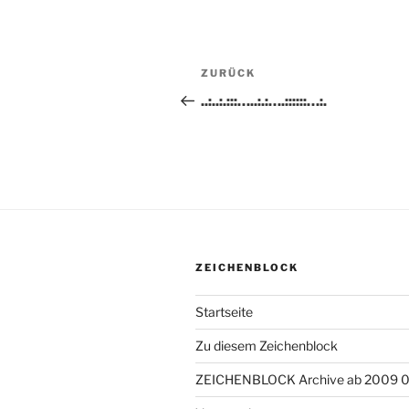
Beitragsnavigation
ZURÜCK
Vorheriger
Beitrag
..:..:.:::…..:.:….::::::…:.
ZEICHENBLOCK
Startseite
Zu diesem Zeichenblock
ZEICHENBLOCK Archive ab 2009 