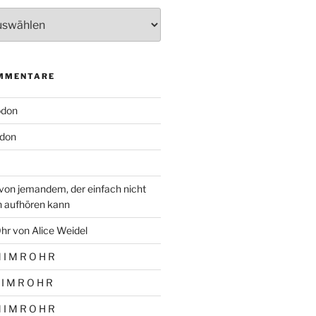
MMENTARE
odon
don
von jemandem, der einfach nicht
n aufhören kann
hr von Alice Weidel
 I M R O H R
 I M R O H R
 I M R O H R