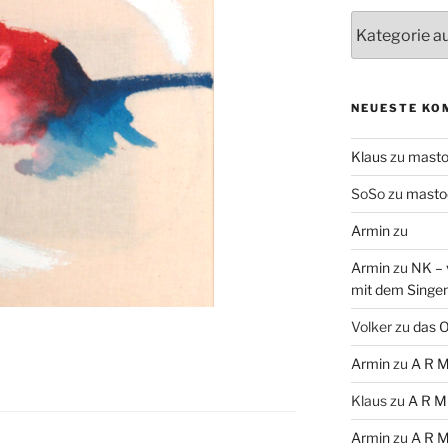
Themen
NEUESTE KO
Klaus
zu
mast
SoSo
zu
masto
Armin
zu
Armin
zu
NK – 
mit dem Singe
Volker
zu
das O
Armin
zu
A R M
Klaus
zu
A R M
Armin
zu
A R M