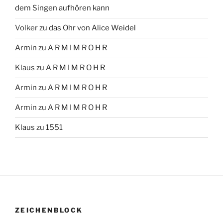
dem Singen aufhören kann
Volker
zu
das Ohr von Alice Weidel
Armin
zu
A R M I M R O H R
Klaus
zu
A R M I M R O H R
Armin
zu
A R M I M R O H R
Armin
zu
A R M I M R O H R
Klaus
zu
1551
ZEICHENBLOCK