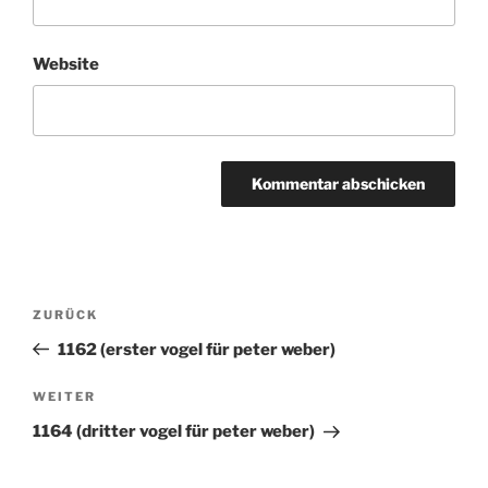
Website
Beitragsnavigation
ZURÜCK
Vorheriger
Beitrag
1162 (erster vogel für peter weber)
WEITER
Nächster
Beitrag
1164 (dritter vogel für peter weber)