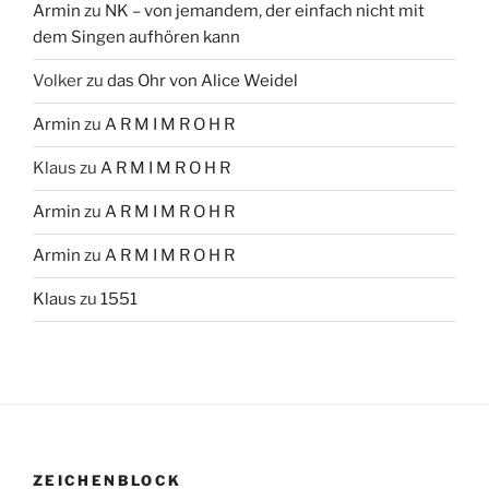
Armin
zu
NK – von jemandem, der einfach nicht mit
dem Singen aufhören kann
Volker
zu
das Ohr von Alice Weidel
Armin
zu
A R M I M R O H R
Klaus
zu
A R M I M R O H R
Armin
zu
A R M I M R O H R
Armin
zu
A R M I M R O H R
Klaus
zu
1551
ZEICHENBLOCK