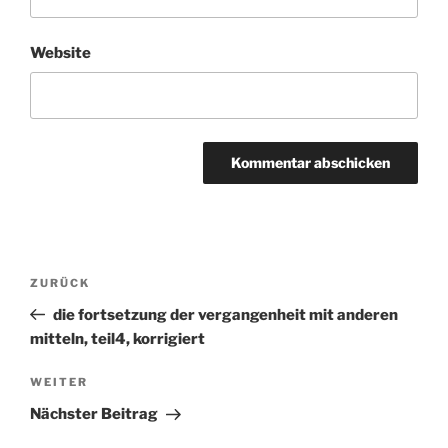
Website
Beitragsnavigation
ZURÜCK
Vorheriger
Beitrag
die fortsetzung der vergangenheit mit anderen
mitteln, teil4, korrigiert
WEITER
Nächster
Beitrag
Nächster Beitrag