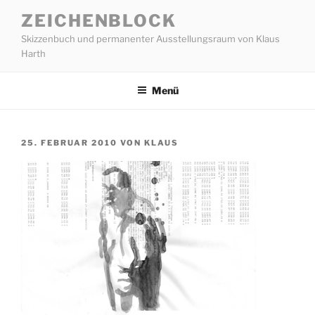
Zum
ZEICHENBLOCK
Inhalt
Skizzenbuch und permanenter Ausstellungsraum von Klaus
springen
Harth
Menü
VERÖFFENTLICHT
25. FEBRUAR 2010
VON
KLAUS
AM