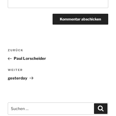
Beitragsnavigation
ZURÜCK
Vorheriger
Beitrag
Paul Lorscheider
WEITER
Nächster
Beitrag
gesterday
Suchen
Suche
nach: