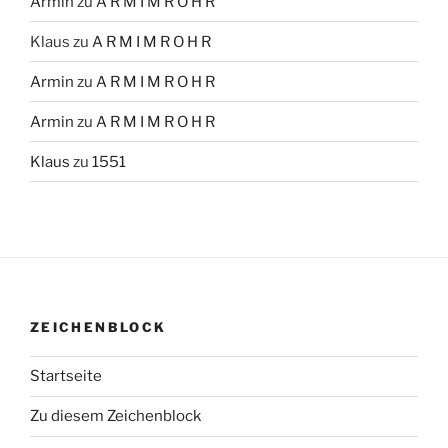
Armin
zu
A R M I M R O H R
Klaus
zu
A R M I M R O H R
Armin
zu
A R M I M R O H R
Armin
zu
A R M I M R O H R
Klaus
zu
1551
ZEICHENBLOCK
Startseite
Zu diesem Zeichenblock