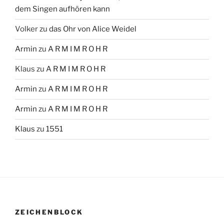
dem Singen aufhören kann
Volker
zu
das Ohr von Alice Weidel
Armin
zu
A R M I M R O H R
Klaus
zu
A R M I M R O H R
Armin
zu
A R M I M R O H R
Armin
zu
A R M I M R O H R
Klaus
zu
1551
ZEICHENBLOCK