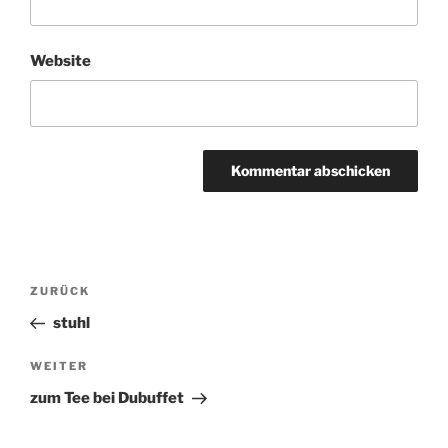
Website
Beitragsnavigation
ZURÜCK
Vorheriger
Beitrag
stuhl
WEITER
Nächster
Beitrag
zum Tee bei Dubuffet