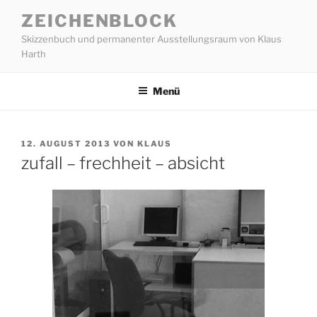
Zum
ZEICHENBLOCK
Inhalt
Skizzenbuch und permanenter Ausstellungsraum von Klaus
springen
Harth
Menü
VERÖFFENTLICHT
12. AUGUST 2013
VON
KLAUS
AM
zufall – frechheit – absicht