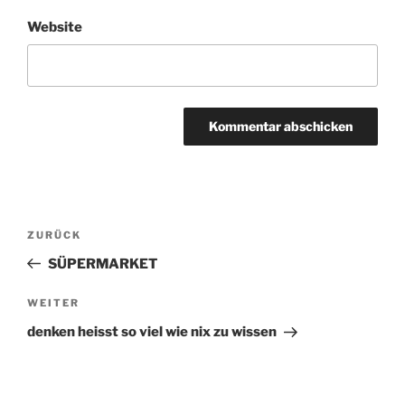
Website
Beitragsnavigation
ZURÜCK
Vorheriger
Beitrag
SÜPERMARKET
WEITER
Nächster
Beitrag
denken heisst so viel wie nix zu wissen