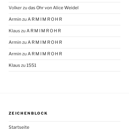
Volker
zu
das Ohr von Alice Weidel
Armin
zu
A R M I M R O H R
Klaus
zu
A R M I M R O H R
Armin
zu
A R M I M R O H R
Armin
zu
A R M I M R O H R
Klaus
zu
1551
ZEICHENBLOCK
Startseite