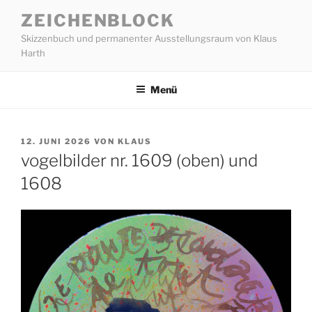
Zum
ZEICHENBLOCK
Inhalt
Skizzenbuch und permanenter Ausstellungsraum von Klaus
springen
Harth
Menü
VERÖFFENTLICHT
12. JUNI 2026
VON
KLAUS
AM
vogelbilder nr. 1609 (oben) und
1608