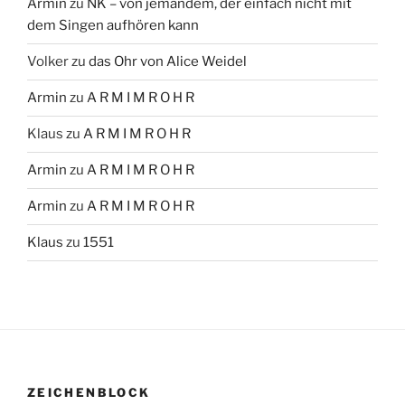
Armin
zu
NK – von jemandem, der einfach nicht mit
dem Singen aufhören kann
Volker
zu
das Ohr von Alice Weidel
Armin
zu
A R M I M R O H R
Klaus
zu
A R M I M R O H R
Armin
zu
A R M I M R O H R
Armin
zu
A R M I M R O H R
Klaus
zu
1551
ZEICHENBLOCK