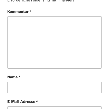
Erforderliche Felder sind mit
*
markiert
Kommentar
*
Name
*
E-Mail-Adresse
*