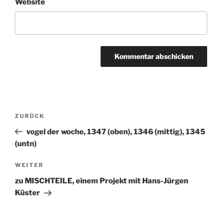
Website
Beitragsnavigation
ZURÜCK
Vorheriger
Beitrag
vogel der woche, 1347 (oben), 1346 (mittig), 1345
(untn)
WEITER
Nächster
Beitrag
zu MISCHTEILE, einem Projekt mit Hans-Jürgen
Küster