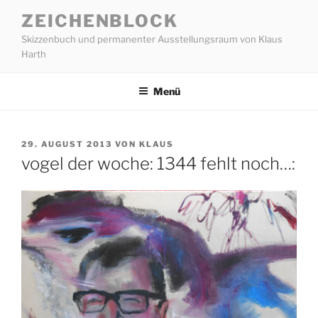
Zum
ZEICHENBLOCK
Inhalt
Skizzenbuch und permanenter Ausstellungsraum von Klaus
springen
Harth
Menü
VERÖFFENTLICHT
29. AUGUST 2013
VON
KLAUS
AM
vogel der woche: 1344 fehlt noch…: