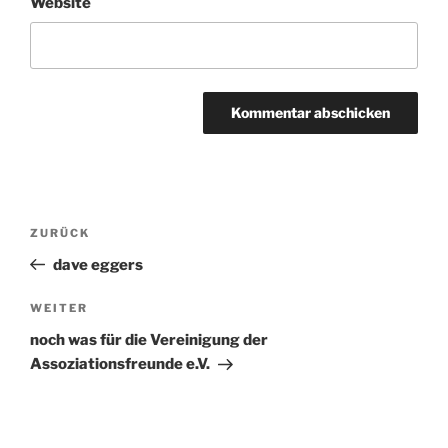
Website
Beitragsnavigation
ZURÜCK
Vorheriger
Beitrag
dave eggers
WEITER
Nächster
Beitrag
noch was für die Vereinigung der
Assoziationsfreunde e.V.