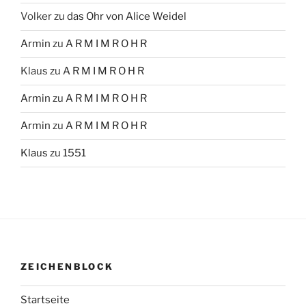
Volker
zu
das Ohr von Alice Weidel
Armin
zu
A R M I M R O H R
Klaus
zu
A R M I M R O H R
Armin
zu
A R M I M R O H R
Armin
zu
A R M I M R O H R
Klaus
zu
1551
ZEICHENBLOCK
Startseite