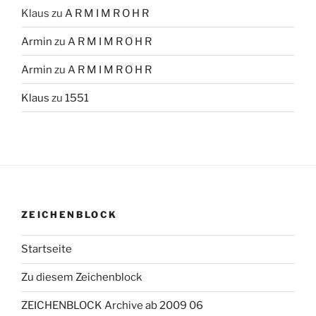
Klaus
zu
A R M I M R O H R
Armin
zu
A R M I M R O H R
Armin
zu
A R M I M R O H R
Klaus
zu
1551
ZEICHENBLOCK
Startseite
Zu diesem Zeichenblock
ZEICHENBLOCK Archive ab 2009 06