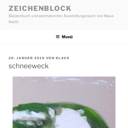
Zum
ZEICHENBLOCK
Inhalt
Skizzenbuch und permanenter Ausstellungsraum von Klaus
springen
Harth
Menü
VERÖFFENTLICHT
20. JANUAR 2010
VON
KLAUS
AM
schneeweck