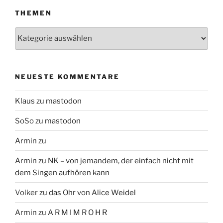
THEMEN
Themen
NEUESTE KOMMENTARE
Klaus
zu
mastodon
SoSo
zu
mastodon
Armin
zu
Armin
zu
NK – von jemandem, der einfach nicht mit
dem Singen aufhören kann
Volker
zu
das Ohr von Alice Weidel
Armin
zu
A R M I M R O H R