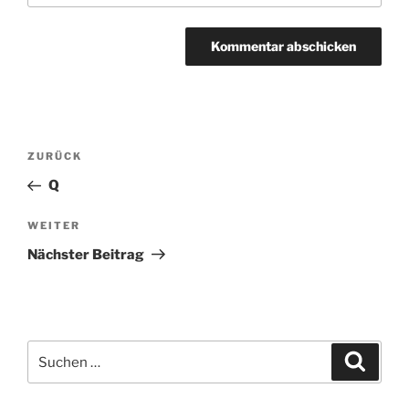
Beitragsnavigation
ZURÜCK
Vorheriger
Beitrag
Q
WEITER
Nächster
Beitrag
Nächster Beitrag
Suchen
Suche
nach: