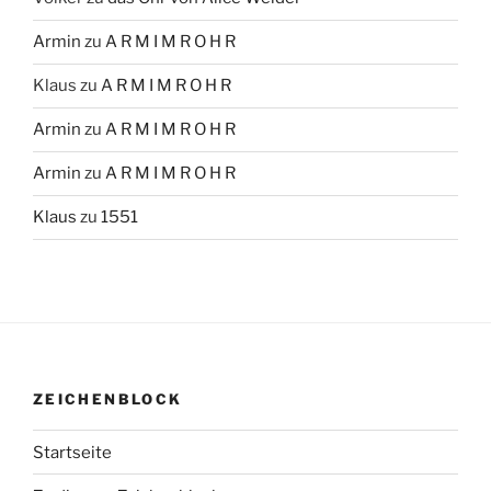
Armin
zu
A R M I M R O H R
Klaus
zu
A R M I M R O H R
Armin
zu
A R M I M R O H R
Armin
zu
A R M I M R O H R
Klaus
zu
1551
ZEICHENBLOCK
Startseite