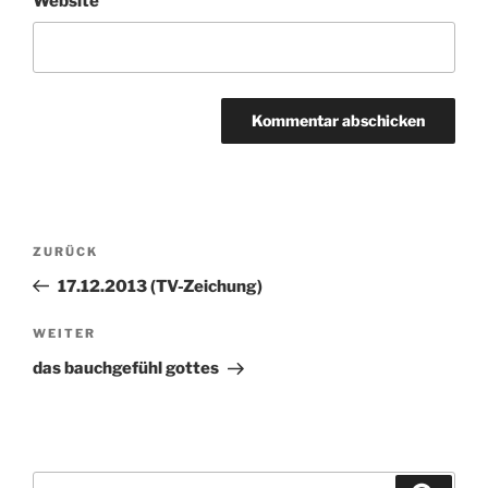
Website
Beitragsnavigation
ZURÜCK
Vorheriger
Beitrag
17.12.2013 (TV-Zeichung)
WEITER
Nächster
Beitrag
das bauchgefühl gottes
Suchen