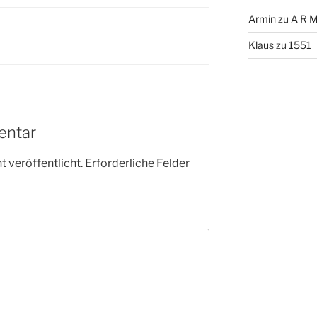
Armin
zu
A R M
Klaus
zu
1551
entar
 veröffentlicht.
Erforderliche Felder