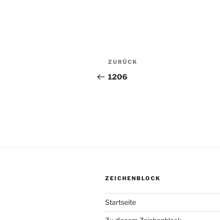
Beitragsnavigation
ZURÜCK
Vorheriger
Beitrag
1206
ZEICHENBLOCK
Startseite