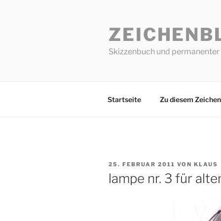
Zum
Inhalt
ZEICHENB
springen
Skizzenbuch und permanenter 
Startseite
Zu diesem Zeichen
VERÖFFENTLICHT
25. FEBRUAR 2011
VON
KLAUS
AM
lampe nr. 3 für alt