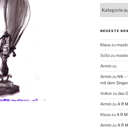
Themen
NEUESTE KO
Klaus
zu
mast
SoSo
zu
masto
Armin
zu
Armin
zu
NK – 
mit dem Singe
Volker
zu
das O
Armin
zu
A R M
Klaus
zu
A R M
Armin
zu
A R M