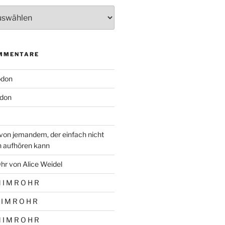
MMENTARE
odon
don
von jemandem, der einfach nicht
n aufhören kann
hr von Alice Weidel
 I M R O H R
 I M R O H R
 I M R O H R