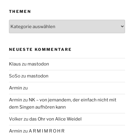
THEMEN
Themen
NEUESTE KOMMENTARE
Klaus
zu
mastodon
SoSo
zu
mastodon
Armin
zu
Armin
zu
NK – von jemandem, der einfach nicht mit
dem Singen aufhören kann
Volker
zu
das Ohr von Alice Weidel
Armin
zu
A R M I M R O H R