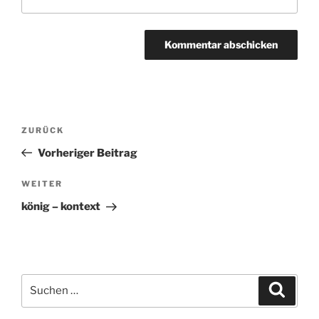
Beitragsnavigation
ZURÜCK
Vorheriger
Beitrag
Vorheriger Beitrag
WEITER
Nächster
Beitrag
könig – kontext
Suchen
Suche
nach: