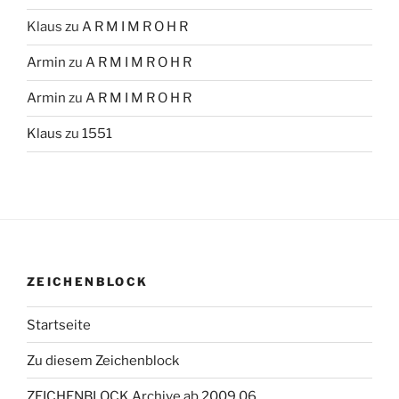
Klaus
zu
A R M I M R O H R
Armin
zu
A R M I M R O H R
Armin
zu
A R M I M R O H R
Klaus
zu
1551
ZEICHENBLOCK
Startseite
Zu diesem Zeichenblock
ZEICHENBLOCK Archive ab 2009 06