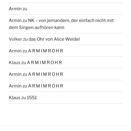
Armin
zu
Armin
zu
NK – von jemandem, der einfach nicht mit
dem Singen aufhören kann
Volker
zu
das Ohr von Alice Weidel
Armin
zu
A R M I M R O H R
Klaus
zu
A R M I M R O H R
Armin
zu
A R M I M R O H R
Armin
zu
A R M I M R O H R
Klaus
zu
1551