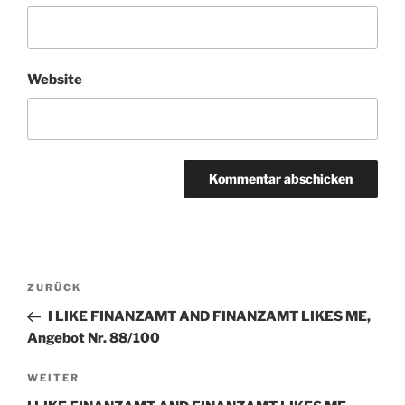
Website
Beitragsnavigation
ZURÜCK
Vorheriger
Beitrag
I LIKE FINANZAMT AND FINANZAMT LIKES ME,
Angebot Nr. 88/100
WEITER
Nächster
Beitrag