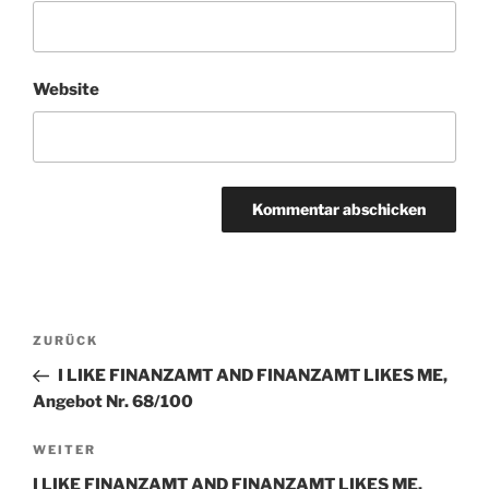
Website
Beitragsnavigation
ZURÜCK
Vorheriger
Beitrag
I LIKE FINANZAMT AND FINANZAMT LIKES ME,
Angebot Nr. 68/100
WEITER
Nächster
Beitrag
I LIKE FINANZAMT AND FINANZAMT LIKES ME,