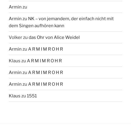
Armin
zu
Armin
zu
NK – von jemandem, der einfach nicht mit
dem Singen aufhören kann
Volker
zu
das Ohr von Alice Weidel
Armin
zu
A R M I M R O H R
Klaus
zu
A R M I M R O H R
Armin
zu
A R M I M R O H R
Armin
zu
A R M I M R O H R
Klaus
zu
1551