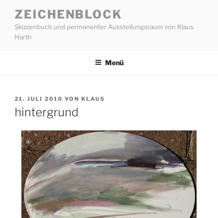
Zum
ZEICHENBLOCK
Inhalt
Skizzenbuch und permanenter Ausstellungsraum von Klaus
springen
Harth
Menü
VERÖFFENTLICHT
21. JULI 2010
VON
KLAUS
AM
hintergrund