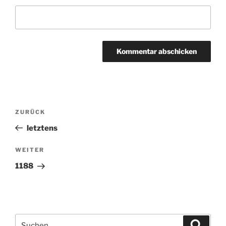
Beitragsnavigation
ZURÜCK
Vorheriger
Beitrag
letztens
WEITER
Nächster
Beitrag
1188
Suchen
Suche