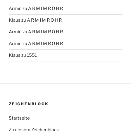
Armin
zu
A R M I M R O H R
Klaus
zu
A R M I M R O H R
Armin
zu
A R M I M R O H R
Armin
zu
A R M I M R O H R
Klaus
zu
1551
ZEICHENBLOCK
Startseite
Zu diesem Zeichenblock