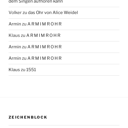
dem Singen aufhören kann
Volker
zu
das Ohr von Alice Weidel
Armin
zu
A R M I M R O H R
Klaus
zu
A R M I M R O H R
Armin
zu
A R M I M R O H R
Armin
zu
A R M I M R O H R
Klaus
zu
1551
ZEICHENBLOCK