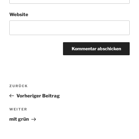
Website
Beitragsnavigation
ZURÜCK
Vorheriger
Beitrag
Vorheriger Beitrag
WEITER
Nächster
Beitrag
mit grün