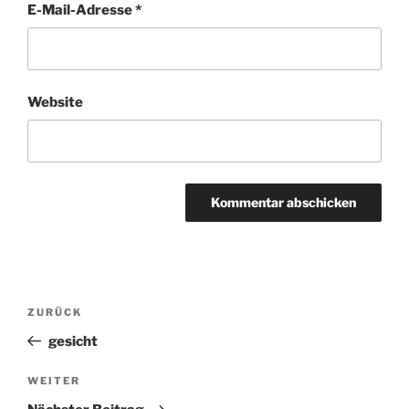
E-Mail-Adresse
*
Website
Beitragsnavigation
ZURÜCK
Vorheriger
Beitrag
gesicht
WEITER
Nächster
Beitrag