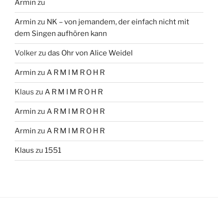
Armin
zu
Armin
zu
NK – von jemandem, der einfach nicht mit
dem Singen aufhören kann
Volker
zu
das Ohr von Alice Weidel
Armin
zu
A R M I M R O H R
Klaus
zu
A R M I M R O H R
Armin
zu
A R M I M R O H R
Armin
zu
A R M I M R O H R
Klaus
zu
1551