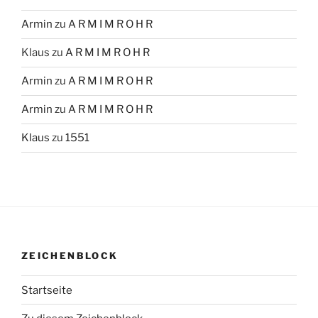
Armin
zu
A R M I M R O H R
Klaus
zu
A R M I M R O H R
Armin
zu
A R M I M R O H R
Armin
zu
A R M I M R O H R
Klaus
zu
1551
ZEICHENBLOCK
Startseite