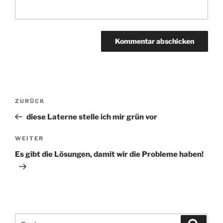
Beitragsnavigation
ZURÜCK
Vorheriger
Beitrag
diese Laterne stelle ich mir grün vor
WEITER
Nächster
Beitrag
Es gibt die Lösungen, damit wir die Probleme haben!
Suchen
Suche