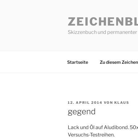
Zum
Inhalt
ZEICHENB
springen
Skizzenbuch und permanenter 
Startseite
Zu diesem Zeichen
VERÖFFENTLICHT
12. APRIL 2014
VON
KLAUS
AM
gegend
Lack und Öl auf Aludibond. 5
Versuchs-Testreihen.