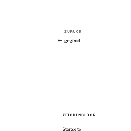
Beitragsnavigation
ZURÜCK
Vorheriger
Beitrag
gegend
ZEICHENBLOCK
Startseite