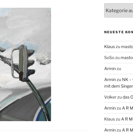
Themen
NEUESTE KO
Klaus
zu
mast
SoSo
zu
masto
Armin
zu
Armin
zu
NK – 
mit dem Singe
Volker
zu
das O
Armin
zu
A R M
Klaus
zu
A R M
Armin
zu
A R M