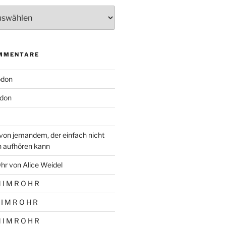
MMENTARE
odon
don
von jemandem, der einfach nicht
n aufhören kann
hr von Alice Weidel
 I M R O H R
 I M R O H R
 I M R O H R