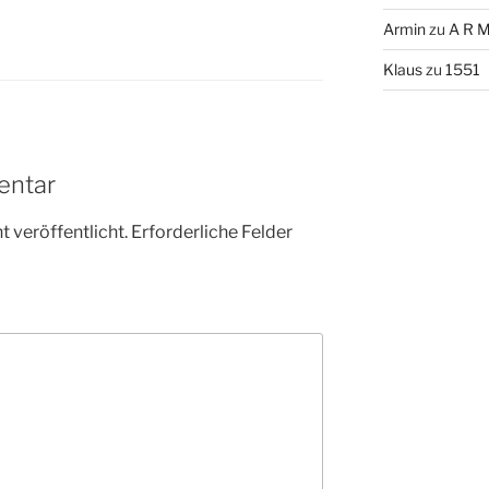
Armin
zu
A R M
Klaus
zu
1551
entar
 veröffentlicht.
Erforderliche Felder