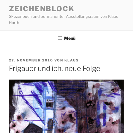
Zum
ZEICHENBLOCK
Inhalt
Skizzenbuch und permanenter Ausstellungsraum von Klaus
springen
Harth
Menü
VERÖFFENTLICHT
27. NOVEMBER 2010
VON
KLAUS
AM
Frigauer und ich, neue Folge