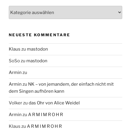
Themen
NEUESTE KOMMENTARE
Klaus
zu
mastodon
SoSo
zu
mastodon
Armin
zu
Armin
zu
NK – von jemandem, der einfach nicht mit
dem Singen aufhören kann
Volker
zu
das Ohr von Alice Weidel
Armin
zu
A R M I M R O H R
Klaus
zu
A R M I M R O H R