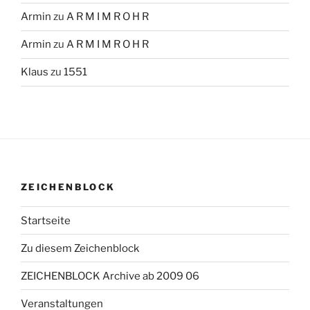
Armin
zu
A R M I M R O H R
Armin
zu
A R M I M R O H R
Klaus
zu
1551
ZEICHENBLOCK
Startseite
Zu diesem Zeichenblock
ZEICHENBLOCK Archive ab 2009 06
Veranstaltungen