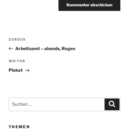
Beitragsnavigation
ZURÜCK
Vorheriger
Beitrag
Arbeitsamt – abends, Regen
WEITER
Nächster
Beitrag
Plakat
Suchen
Suche
nach:
THEMEN