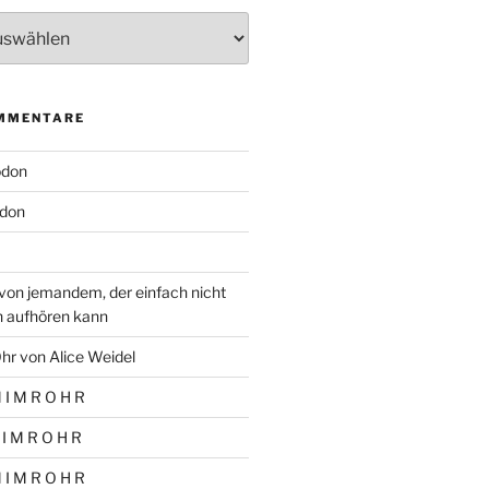
MMENTARE
odon
don
von jemandem, der einfach nicht
n aufhören kann
hr von Alice Weidel
 I M R O H R
 I M R O H R
 I M R O H R