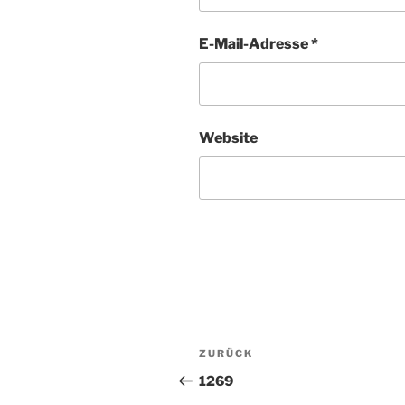
E-Mail-Adresse
*
Website
Beitragsnavigation
ZURÜCK
Vorheriger
Beitrag
1269