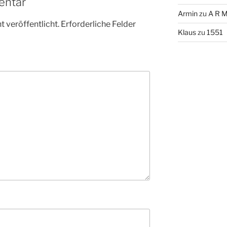
entar
Armin
zu
A R M
 veröffentlicht.
Erforderliche Felder
Klaus
zu
1551