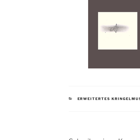
KATEGORIEN
ERWEITERTES KRINGELM