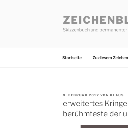
Zum
Inhalt
ZEICHENB
springen
Skizzenbuch und permanenter 
Startseite
Zu diesem Zeichen
VERÖFFENTLICHT
8. FEBRUAR 2012
VON
KLAUS
AM
erweitertes Kringe
berühmteste der u