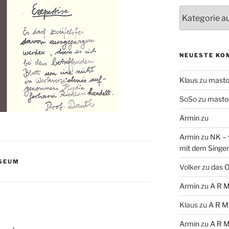
Themen
NEUESTE KO
Klaus
zu
mast
SoSo
zu
masto
Armin
zu
Armin
zu
NK – 
mit dem Singe
USEUM
Volker
zu
das O
Armin
zu
A R M
Klaus
zu
A R M
Armin
zu
A R M