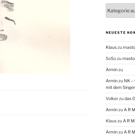
Themen
NEUESTE KO
Klaus
zu
mast
SoSo
zu
masto
Armin
zu
Armin
zu
NK – 
mit dem Singe
Volker
zu
das O
Armin
zu
A R M
Klaus
zu
A R M
Armin
zu
A R M