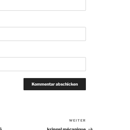
WEITER
Nächster
Beitrag
6
kringel mécanique