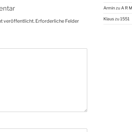
entar
Armin
zu
A R M
Klaus
zu
1551
 veröffentlicht.
Erforderliche Felder