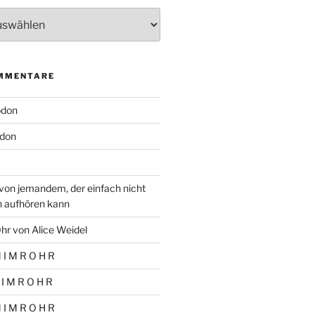
MMENTARE
odon
don
von jemandem, der einfach nicht
n aufhören kann
hr von Alice Weidel
 I M R O H R
 I M R O H R
 I M R O H R