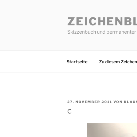
Zum
Inhalt
ZEICHENB
springen
Skizzenbuch und permanenter 
Startseite
Zu diesem Zeichen
VERÖFFENTLICHT
27. NOVEMBER 2011
VON
KLAU
AM
c