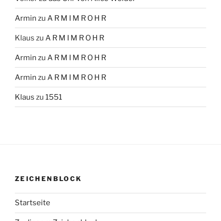
Armin
zu
A R M I M R O H R
Klaus
zu
A R M I M R O H R
Armin
zu
A R M I M R O H R
Armin
zu
A R M I M R O H R
Klaus
zu
1551
ZEICHENBLOCK
Startseite