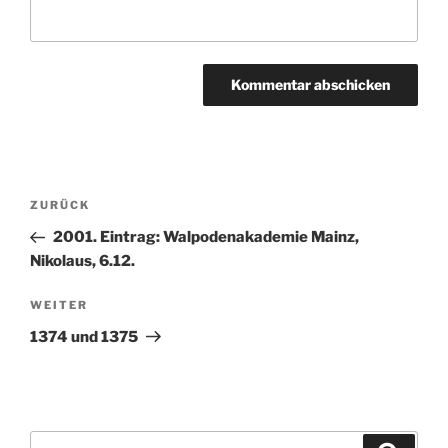
Beitragsnavigation
ZURÜCK
Vorheriger
Beitrag
2001. Eintrag: Walpodenakademie Mainz,
Nikolaus, 6.12.
WEITER
Nächster
Beitrag
1374 und 1375
Suchen