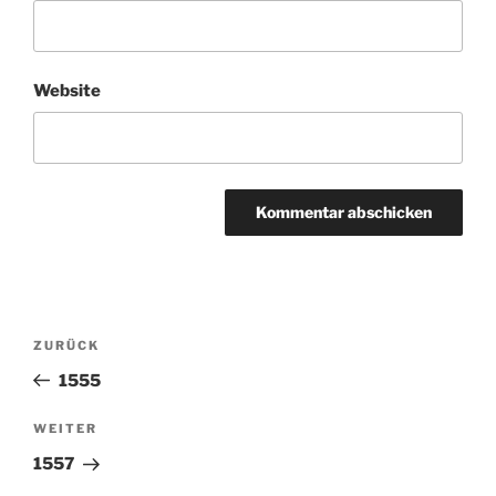
Website
Beitragsnavigation
ZURÜCK
Vorheriger
Beitrag
1555
WEITER
Nächster
Beitrag
1557