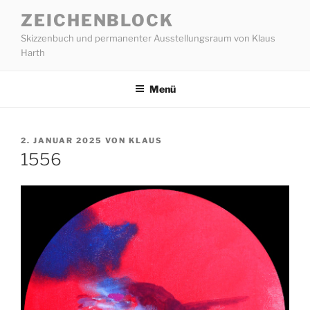
Zum
ZEICHENBLOCK
Inhalt
Skizzenbuch und permanenter Ausstellungsraum von Klaus
springen
Harth
Menü
VERÖFFENTLICHT
2. JANUAR 2025
VON
KLAUS
AM
1556