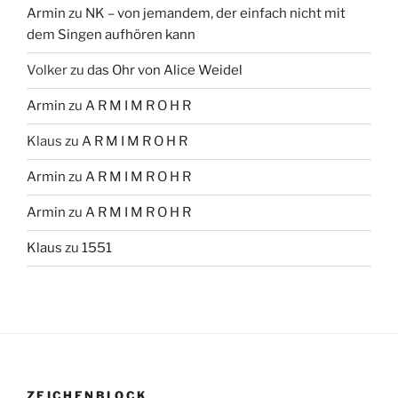
Armin
zu
NK – von jemandem, der einfach nicht mit
dem Singen aufhören kann
Volker
zu
das Ohr von Alice Weidel
Armin
zu
A R M I M R O H R
Klaus
zu
A R M I M R O H R
Armin
zu
A R M I M R O H R
Armin
zu
A R M I M R O H R
Klaus
zu
1551
ZEICHENBLOCK