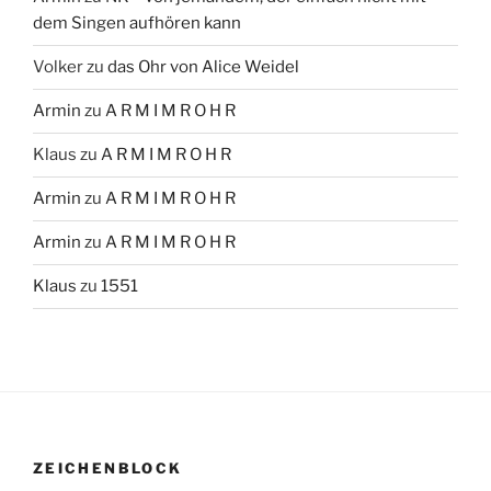
dem Singen aufhören kann
Volker
zu
das Ohr von Alice Weidel
Armin
zu
A R M I M R O H R
Klaus
zu
A R M I M R O H R
Armin
zu
A R M I M R O H R
Armin
zu
A R M I M R O H R
Klaus
zu
1551
ZEICHENBLOCK