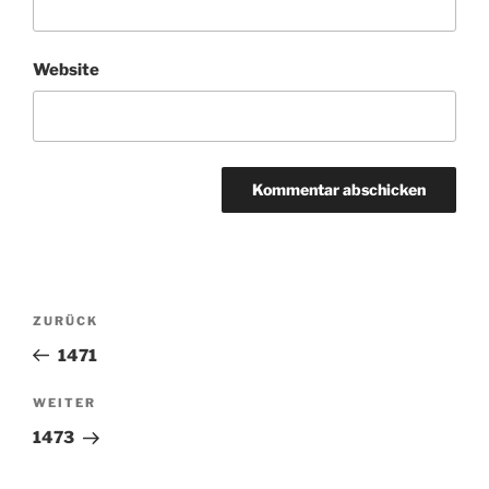
Website
Beitragsnavigation
ZURÜCK
Vorheriger
Beitrag
1471
WEITER
Nächster
Beitrag
1473