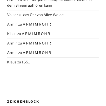
dem Singen aufhören kann
Volker
zu
das Ohr von Alice Weidel
Armin
zu
A R M I M R O H R
Klaus
zu
A R M I M R O H R
Armin
zu
A R M I M R O H R
Armin
zu
A R M I M R O H R
Klaus
zu
1551
ZEICHENBLOCK