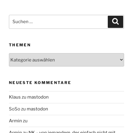
Suchen
Suche
nach:
THEMEN
Themen
NEUESTE KOMMENTARE
Klaus
zu
mastodon
SoSo
zu
mastodon
Armin
zu
Armin
zu
NK – von jemandem, der einfach nicht mit