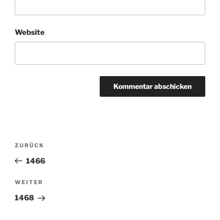
Website
Beitragsnavigation
ZURÜCK
Vorheriger
Beitrag
1466
WEITER
Nächster
Beitrag
1468