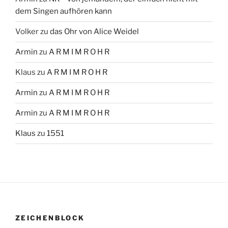
dem Singen aufhören kann
Volker
zu
das Ohr von Alice Weidel
Armin
zu
A R M I M R O H R
Klaus
zu
A R M I M R O H R
Armin
zu
A R M I M R O H R
Armin
zu
A R M I M R O H R
Klaus
zu
1551
ZEICHENBLOCK