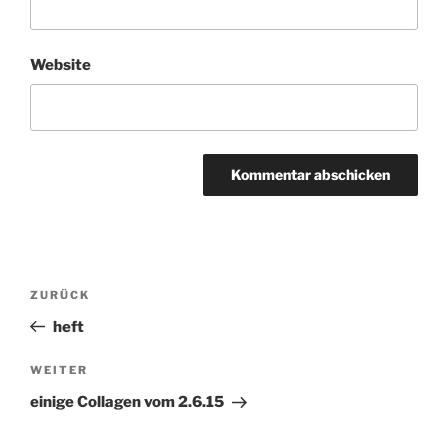
Website
Beitragsnavigation
ZURÜCK
Vorheriger
Beitrag
heft
WEITER
Nächster
Beitrag
einige Collagen vom 2.6.15