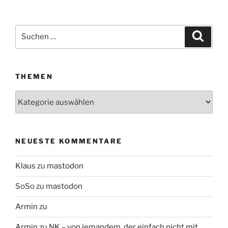
Suchen
Suche
nach:
THEMEN
Themen
NEUESTE KOMMENTARE
Klaus
zu
mastodon
SoSo
zu
mastodon
Armin
zu
Armin
zu
NK – von jemandem, der einfach nicht mit