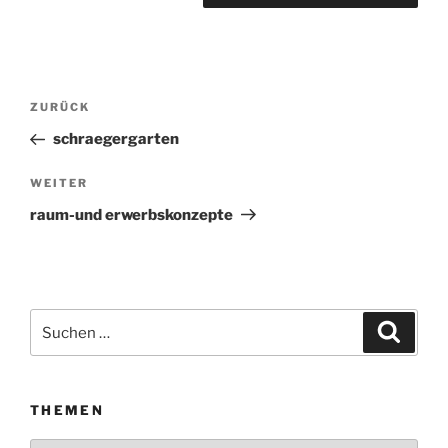
Beitragsnavigation
ZURÜCK
Vorheriger
Beitrag
schraegergarten
WEITER
Nächster
Beitrag
raum-und erwerbskonzepte
Suchen
Suche
nach:
THEMEN