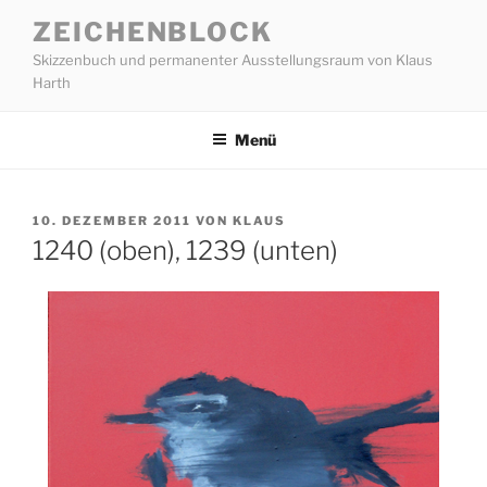
Zum
ZEICHENBLOCK
Inhalt
Skizzenbuch und permanenter Ausstellungsraum von Klaus
springen
Harth
Menü
VERÖFFENTLICHT
10. DEZEMBER 2011
VON
KLAUS
AM
1240 (oben), 1239 (unten)