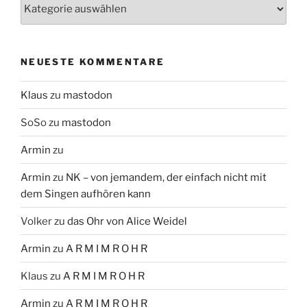
Themen
NEUESTE KOMMENTARE
Klaus
zu
mastodon
SoSo
zu
mastodon
Armin
zu
Armin
zu
NK – von jemandem, der einfach nicht mit
dem Singen aufhören kann
Volker
zu
das Ohr von Alice Weidel
Armin
zu
A R M I M R O H R
Klaus
zu
A R M I M R O H R
Armin
zu
A R M I M R O H R