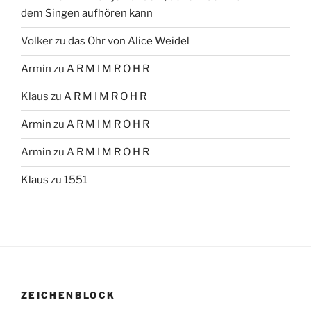
dem Singen aufhören kann
Volker
zu
das Ohr von Alice Weidel
Armin
zu
A R M I M R O H R
Klaus
zu
A R M I M R O H R
Armin
zu
A R M I M R O H R
Armin
zu
A R M I M R O H R
Klaus
zu
1551
ZEICHENBLOCK