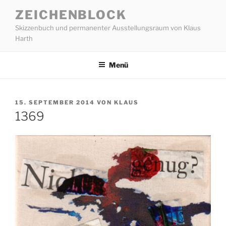
Zum
ZEICHENBLOCK
Inhalt
Skizzenbuch und permanenter Ausstellungsraum von Klaus
springen
Harth
Menü
VERÖFFENTLICHT
15. SEPTEMBER 2014
VON
KLAUS
AM
1369