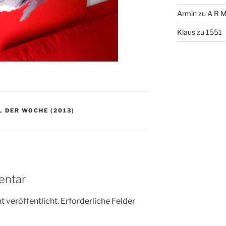
Armin
zu
A R M
Klaus
zu
1551
L DER WOCHE (2013)
entar
 veröffentlicht.
Erforderliche Felder