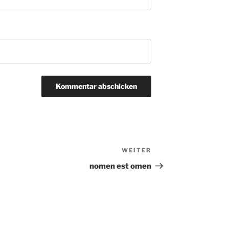
WEITER
Nächster
Beitrag
nomen est omen