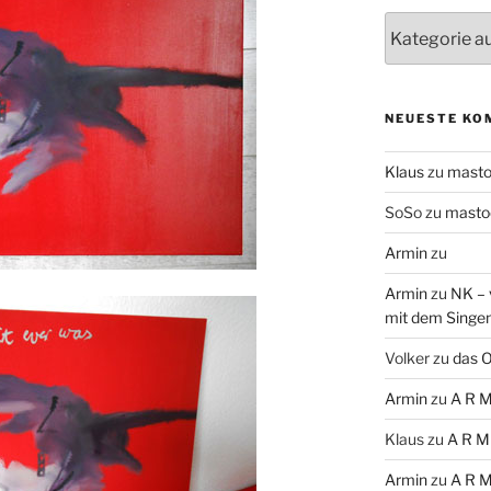
Themen
NEUESTE KO
Klaus
zu
mast
SoSo
zu
masto
Armin
zu
Armin
zu
NK – 
mit dem Singe
Volker
zu
das O
Armin
zu
A R M
Klaus
zu
A R M
Armin
zu
A R M