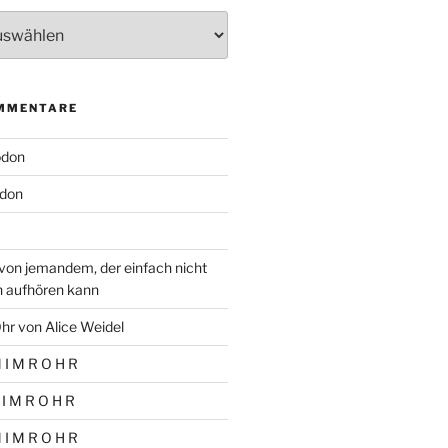
MMENTARE
odon
don
von jemandem, der einfach nicht
n aufhören kann
hr von Alice Weidel
 I M R O H R
 I M R O H R
 I M R O H R