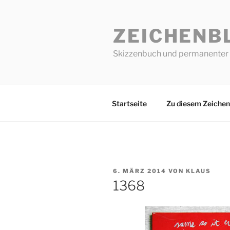
Zum
Inhalt
ZEICHENB
springen
Skizzenbuch und permanenter 
Startseite
Zu diesem Zeichen
VERÖFFENTLICHT
6. MÄRZ 2014
VON
KLAUS
AM
1368