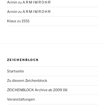
Armin
zu
A R M I M R O H R
Armin
zu
A R M I M R O H R
Klaus
zu
1551
ZEICHENBLOCK
Startseite
Zu diesem Zeichenblock
ZEICHENBLOCK Archive ab 2009 06
Veranstaltungen