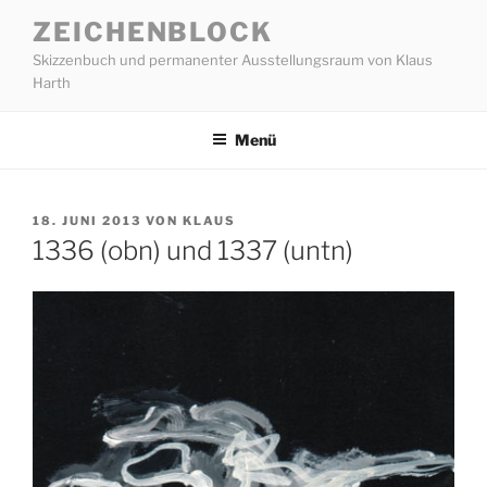
Zum
ZEICHENBLOCK
Inhalt
Skizzenbuch und permanenter Ausstellungsraum von Klaus
springen
Harth
Menü
VERÖFFENTLICHT
18. JUNI 2013
VON
KLAUS
AM
1336 (obn) und 1337 (untn)