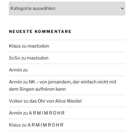
Themen
NEUESTE KOMMENTARE
Klaus
zu
mastodon
SoSo
zu
mastodon
Armin
zu
Armin
zu
NK – von jemandem, der einfach nicht mit
dem Singen aufhören kann
Volker
zu
das Ohr von Alice Weidel
Armin
zu
A R M I M R O H R
Klaus
zu
A R M I M R O H R