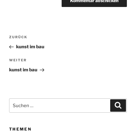
Beitragsnavigation
ZURÜCK
Vorheriger
Beitrag
kunst im bau
WEITER
Nächster
Beitrag
kunst im bau
Suchen
Suche
nach:
THEMEN