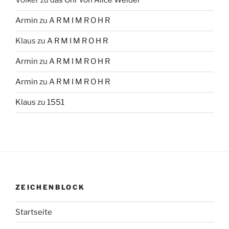
Volker
zu
das Ohr von Alice Weidel
Armin
zu
A R M I M R O H R
Klaus
zu
A R M I M R O H R
Armin
zu
A R M I M R O H R
Armin
zu
A R M I M R O H R
Klaus
zu
1551
ZEICHENBLOCK
Startseite