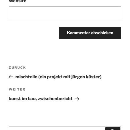
Website
Beitragsnavigation
ZURÜCK
Vorheriger
Beitrag
mischteile (ein projekt mit jürgen küster)
WEITER
Nächster
Beitrag
kunst im bau, zwischenbericht
Suchen