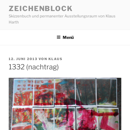
Zum
ZEICHENBLOCK
Inhalt
Skizzenbuch und permanenter Ausstellungsraum von Klaus
springen
Harth
Menü
VERÖFFENTLICHT
12. JUNI 2013
VON
KLAUS
AM
1332 (nachtrag)