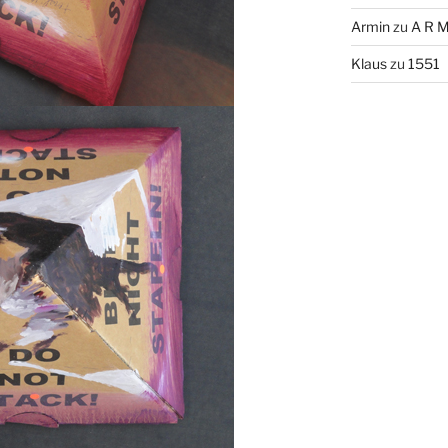
Armin
zu
A R M
Klaus
zu
1551