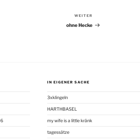
WEITER
Nächster
Beitrag
ohne Hecke
IN EIGENER SACHE
3xklingeln
HARTHBASEL
06
my wife is a little kränk
tagessätze