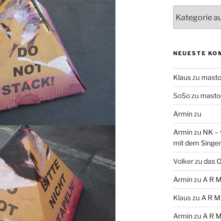
Themen
NEUESTE KO
Klaus
zu
mast
SoSo
zu
masto
Armin
zu
Armin
zu
NK – 
mit dem Singe
Volker
zu
das O
Armin
zu
A R M
Klaus
zu
A R M
Armin
zu
A R M