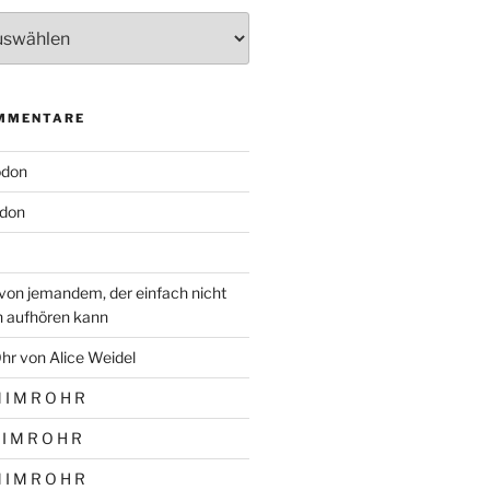
MMENTARE
odon
don
von jemandem, der einfach nicht
n aufhören kann
hr von Alice Weidel
 I M R O H R
 I M R O H R
 I M R O H R