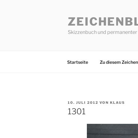
Zum
Inhalt
ZEICHENB
springen
Skizzenbuch und permanenter 
Startseite
Zu diesem Zeichen
VERÖFFENTLICHT
10. JULI 2012
VON
KLAUS
AM
1301