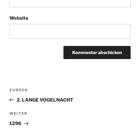
Website
Beitragsnavigation
ZURÜCK
Vorheriger
Beitrag
2. LANGE VOGELNACHT
WEITER
Nächster
Beitrag
1296