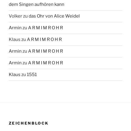
dem Singen aufhören kann
Volker
zu
das Ohr von Alice Weidel
Armin
zu
A R M I M R O H R
Klaus
zu
A R M I M R O H R
Armin
zu
A R M I M R O H R
Armin
zu
A R M I M R O H R
Klaus
zu
1551
ZEICHENBLOCK