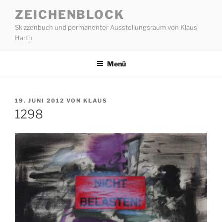
Zum
ZEICHENBLOCK
Inhalt
Skizzenbuch und permanenter Ausstellungsraum von Klaus
springen
Harth
Menü
VERÖFFENTLICHT
19. JUNI 2012
VON
KLAUS
AM
1298