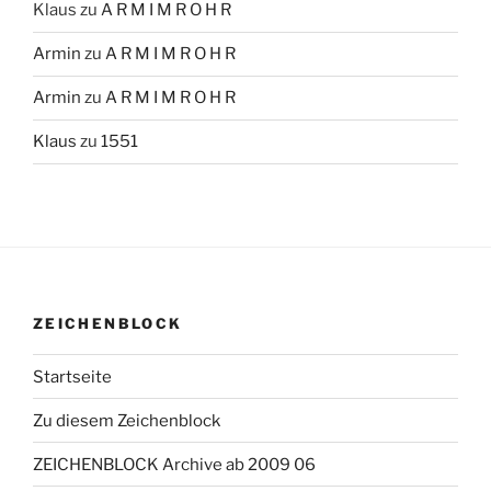
Klaus
zu
A R M I M R O H R
Armin
zu
A R M I M R O H R
Armin
zu
A R M I M R O H R
Klaus
zu
1551
ZEICHENBLOCK
Startseite
Zu diesem Zeichenblock
ZEICHENBLOCK Archive ab 2009 06