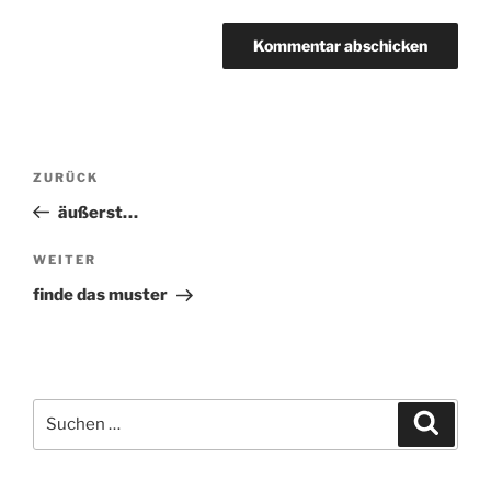
Beitragsnavigation
ZURÜCK
Vorheriger
Beitrag
äußerst…
WEITER
Nächster
Beitrag
finde das muster
Suchen
Suche
nach: