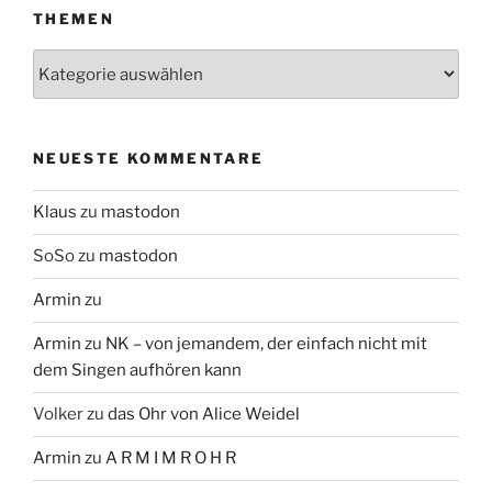
THEMEN
Themen
NEUESTE KOMMENTARE
Klaus
zu
mastodon
SoSo
zu
mastodon
Armin
zu
Armin
zu
NK – von jemandem, der einfach nicht mit
dem Singen aufhören kann
Volker
zu
das Ohr von Alice Weidel
Armin
zu
A R M I M R O H R