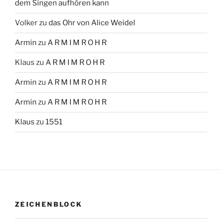
dem Singen aufhören kann
Volker
zu
das Ohr von Alice Weidel
Armin
zu
A R M I M R O H R
Klaus
zu
A R M I M R O H R
Armin
zu
A R M I M R O H R
Armin
zu
A R M I M R O H R
Klaus
zu
1551
ZEICHENBLOCK