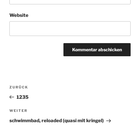
Website
Beitragsnavigation
ZURÜCK
Vorheriger
Beitrag
1235
WEITER
Nächster
Beitrag
schwimmbad, reloaded (quasi mit kringel)