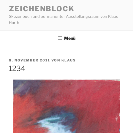
Zum
ZEICHENBLOCK
Inhalt
Skizzenbuch und permanenter Ausstellungsraum von Klaus
springen
Harth
Menü
VERÖFFENTLICHT
8. NOVEMBER 2011
VON
KLAUS
AM
1234