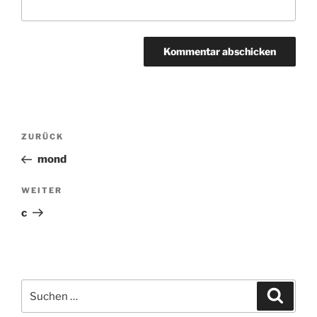
Beitragsnavigation
ZURÜCK
Vorheriger
Beitrag
mond
WEITER
Nächster
Beitrag
c
Suchen
Suche
nach: