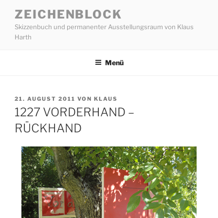
Zum
ZEICHENBLOCK
Inhalt
Skizzenbuch und permanenter Ausstellungsraum von Klaus
springen
Harth
Menü
VERÖFFENTLICHT
21. AUGUST 2011
VON
KLAUS
AM
1227 VORDERHAND –
RÜCKHAND