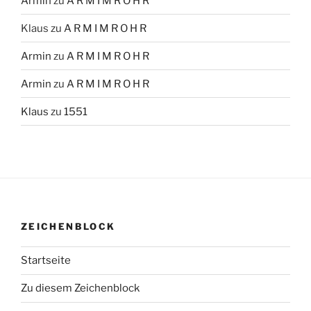
Armin
zu
A R M I M R O H R
Klaus
zu
A R M I M R O H R
Armin
zu
A R M I M R O H R
Armin
zu
A R M I M R O H R
Klaus
zu
1551
ZEICHENBLOCK
Startseite
Zu diesem Zeichenblock