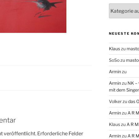
Themen
NEUESTE KO
Klaus
zu
mast
SoSo
zu
masto
Armin
zu
Armin
zu
NK – 
mit dem Singe
Volker
zu
das O
Armin
zu
A R M
entar
Klaus
zu
A R M
 veröffentlicht.
Erforderliche Felder
Armin
zu
A R M