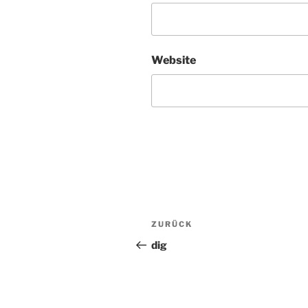
Website
Beitragsnavigation
ZURÜCK
Vorheriger
Beitrag
dig