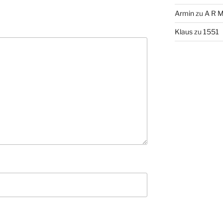
Armin
zu
A R M
Klaus
zu
1551