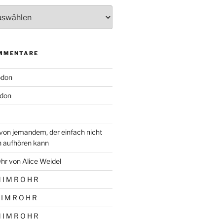
MMENTARE
odon
don
von jemandem, der einfach nicht
n aufhören kann
hr von Alice Weidel
 I M R O H R
 I M R O H R
 I M R O H R