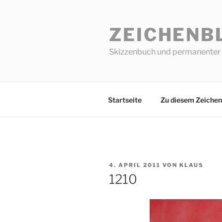
Zum
Inhalt
ZEICHENB
springen
Skizzenbuch und permanenter 
Startseite
Zu diesem Zeichen
VERÖFFENTLICHT
4. APRIL 2011
VON
KLAUS
AM
1210