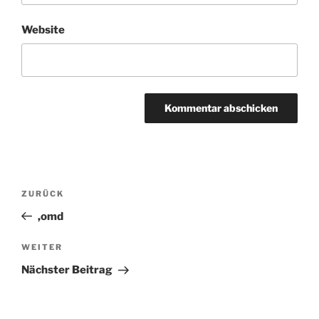
Website
Beitragsnavigation
ZURÜCK
Vorheriger
Beitrag
,omd
WEITER
Nächster
Beitrag
Nächster Beitrag