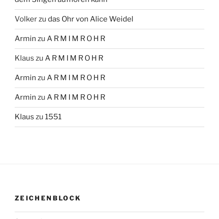
Volker
zu
das Ohr von Alice Weidel
Armin
zu
A R M I M R O H R
Klaus
zu
A R M I M R O H R
Armin
zu
A R M I M R O H R
Armin
zu
A R M I M R O H R
Klaus
zu
1551
ZEICHENBLOCK