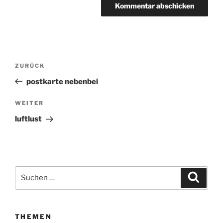
Beitragsnavigation
ZURÜCK
Vorheriger
Beitrag
postkarte nebenbei
WEITER
Nächster
Beitrag
luftlust
Suchen
Suche
nach:
THEMEN