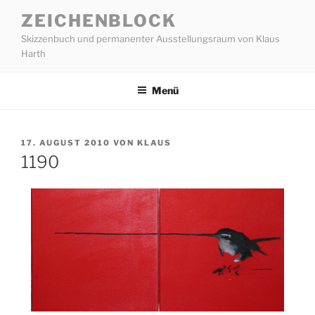
Zum
ZEICHENBLOCK
Inhalt
Skizzenbuch und permanenter Ausstellungsraum von Klaus
springen
Harth
Menü
VERÖFFENTLICHT
17. AUGUST 2010
VON
KLAUS
AM
1190