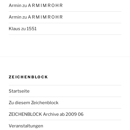
Armin
zu
A R M I M R O H R
Armin
zu
A R M I M R O H R
Klaus
zu
1551
ZEICHENBLOCK
Startseite
Zu diesem Zeichenblock
ZEICHENBLOCK Archive ab 2009 06
Veranstaltungen