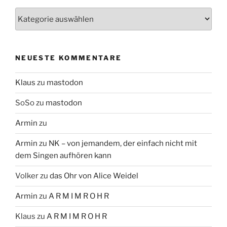
Themen
NEUESTE KOMMENTARE
Klaus
zu
mastodon
SoSo
zu
mastodon
Armin
zu
Armin
zu
NK – von jemandem, der einfach nicht mit
dem Singen aufhören kann
Volker
zu
das Ohr von Alice Weidel
Armin
zu
A R M I M R O H R
Klaus
zu
A R M I M R O H R