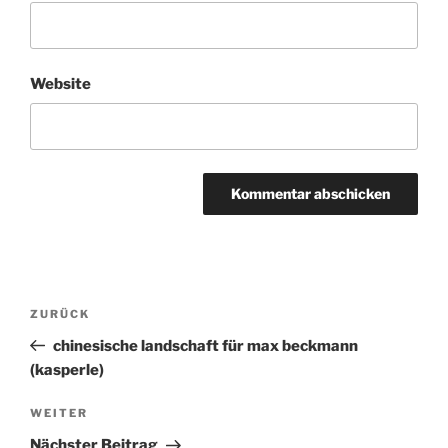
Website
Beitragsnavigation
ZURÜCK
Vorheriger
Beitrag
chinesische landschaft für max beckmann
(kasperle)
WEITER
Nächster
Beitrag
Nächster Beitrag