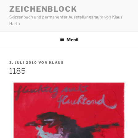
Zum
ZEICHENBLOCK
Inhalt
Skizzenbuch und permanenter Ausstellungsraum von Klaus
springen
Harth
Menü
VERÖFFENTLICHT
3. JULI 2010
VON
KLAUS
AM
1185