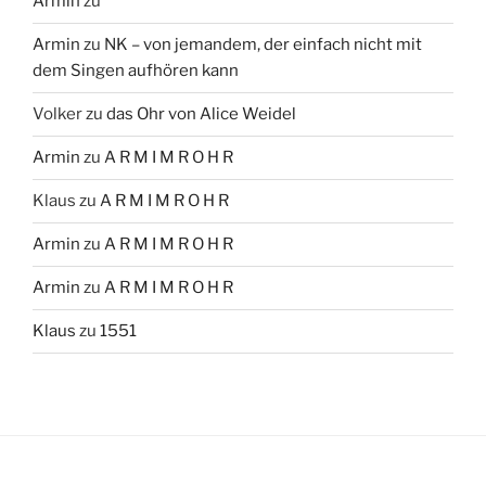
Armin
zu
Armin
zu
NK – von jemandem, der einfach nicht mit
dem Singen aufhören kann
Volker
zu
das Ohr von Alice Weidel
Armin
zu
A R M I M R O H R
Klaus
zu
A R M I M R O H R
Armin
zu
A R M I M R O H R
Armin
zu
A R M I M R O H R
Klaus
zu
1551