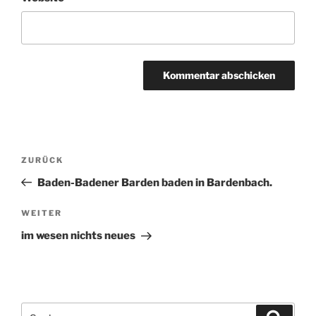
Beitragsnavigation
ZURÜCK
Vorheriger
Beitrag
Baden-Badener Barden baden in Bardenbach.
WEITER
Nächster
Beitrag
im wesen nichts neues
Suchen
Suche