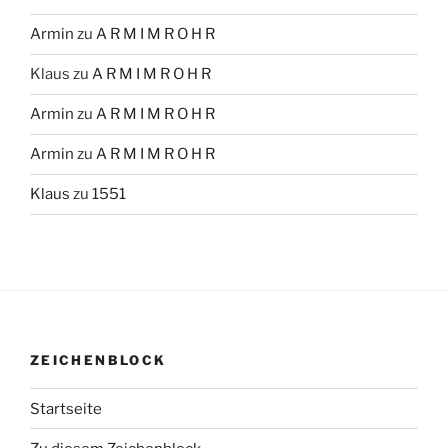
Armin
zu
A R M I M R O H R
Klaus
zu
A R M I M R O H R
Armin
zu
A R M I M R O H R
Armin
zu
A R M I M R O H R
Klaus
zu
1551
ZEICHENBLOCK
Startseite