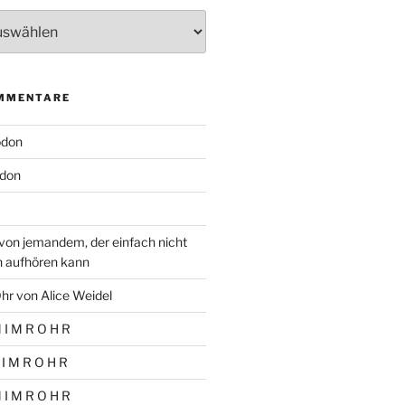
MMENTARE
odon
don
von jemandem, der einfach nicht
n aufhören kann
hr von Alice Weidel
 I M R O H R
 I M R O H R
 I M R O H R