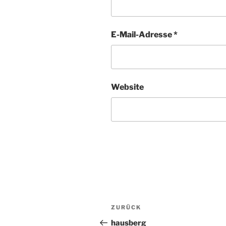
E-Mail-Adresse
*
Website
Beitragsnavigation
ZURÜCK
Vorheriger
Beitrag
hausberg