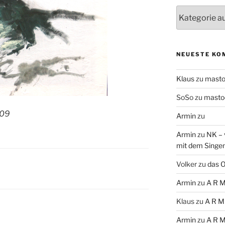
Themen
NEUESTE KO
Klaus
zu
mast
SoSo
zu
masto
.09
Armin
zu
Armin
zu
NK – 
mit dem Singe
Volker
zu
das O
Armin
zu
A R M
Klaus
zu
A R M
Armin
zu
A R M