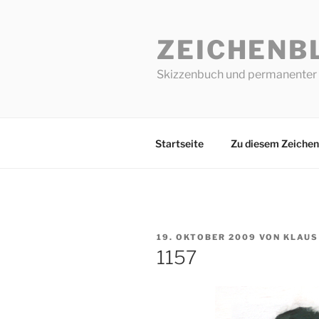
Zum
Inhalt
ZEICHENB
springen
Skizzenbuch und permanenter 
Startseite
Zu diesem Zeichen
VERÖFFENTLICHT
19. OKTOBER 2009
VON
KLAUS
AM
1157