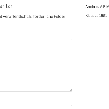
entar
Armin
zu
A R M
Klaus
zu
1551
 veröffentlicht.
Erforderliche Felder