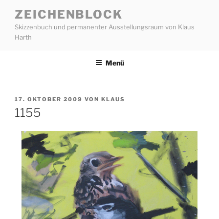
Zum
ZEICHENBLOCK
Inhalt
Skizzenbuch und permanenter Ausstellungsraum von Klaus
springen
Harth
Menü
VERÖFFENTLICHT
17. OKTOBER 2009
VON
KLAUS
AM
1155