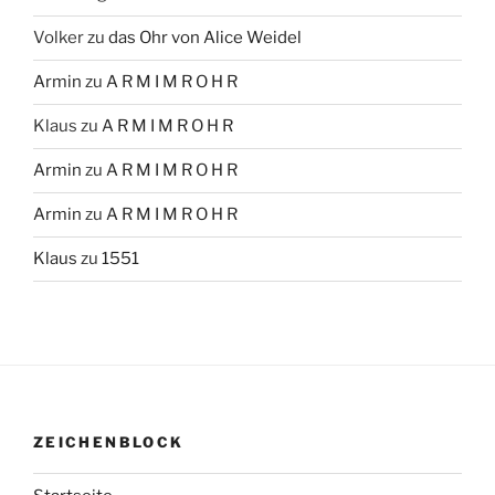
Volker
zu
das Ohr von Alice Weidel
Armin
zu
A R M I M R O H R
Klaus
zu
A R M I M R O H R
Armin
zu
A R M I M R O H R
Armin
zu
A R M I M R O H R
Klaus
zu
1551
ZEICHENBLOCK