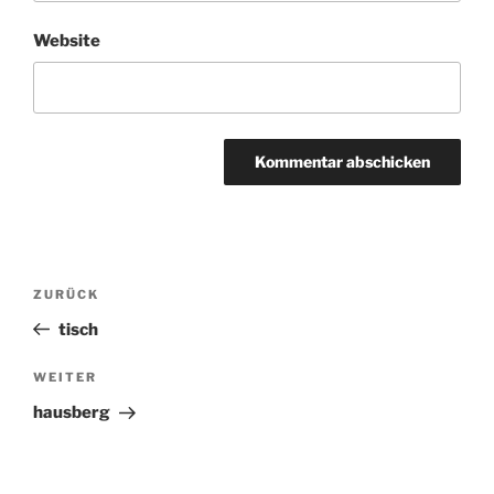
Website
Beitragsnavigation
ZURÜCK
Vorheriger
Beitrag
tisch
WEITER
Nächster
Beitrag
hausberg