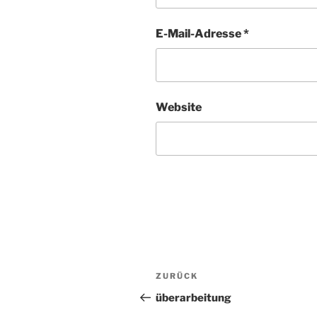
E-Mail-Adresse
*
Website
Beitragsnavigation
ZURÜCK
Vorheriger
Beitrag
überarbeitung