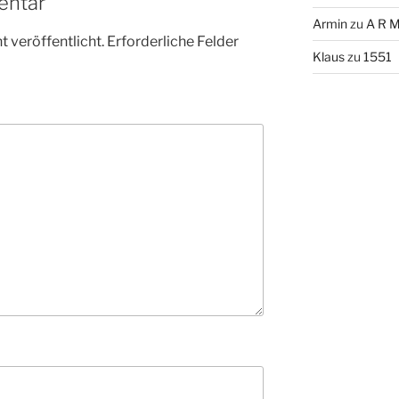
entar
Armin
zu
A R M
 veröffentlicht.
Erforderliche Felder
Klaus
zu
1551