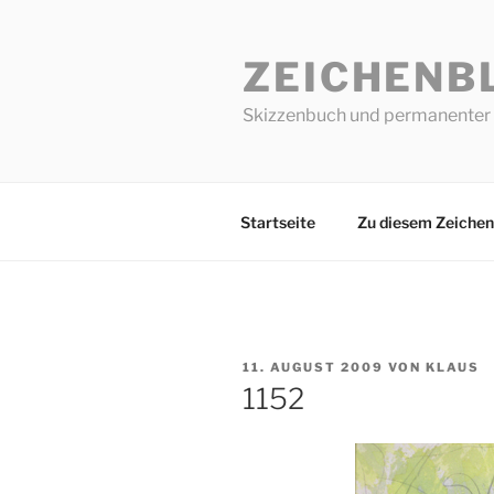
Zum
Inhalt
ZEICHENB
springen
Skizzenbuch und permanenter 
Startseite
Zu diesem Zeichen
VERÖFFENTLICHT
11. AUGUST 2009
VON
KLAUS
AM
1152