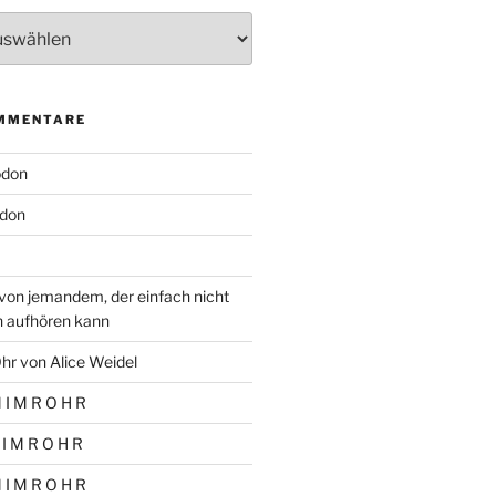
MMENTARE
odon
don
von jemandem, der einfach nicht
n aufhören kann
hr von Alice Weidel
 I M R O H R
 I M R O H R
 I M R O H R