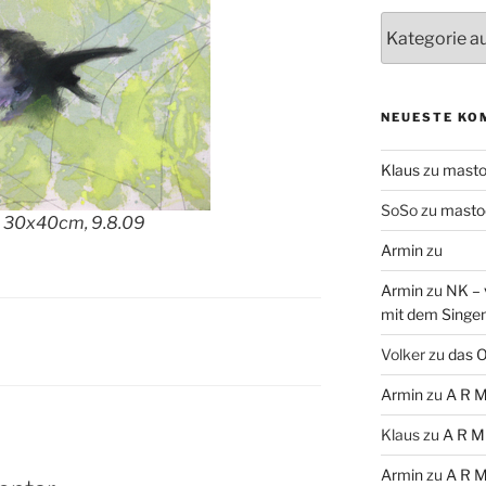
Themen
NEUESTE KO
Klaus
zu
mast
SoSo
zu
masto
d, 30x40cm, 9.8.09
Armin
zu
Armin
zu
NK – 
mit dem Singe
Volker
zu
das O
Armin
zu
A R M
Klaus
zu
A R M
Armin
zu
A R M