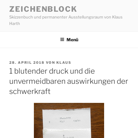
Zum
ZEICHENBLOCK
Inhalt
Skizzenbuch und permanenter Ausstellungsraum von Klaus
springen
Harth
Menü
VERÖFFENTLICHT
28. APRIL 2018
VON
KLAUS
AM
1 blutender druck und die
unvermeidbaren auswirkungen der
schwerkraft