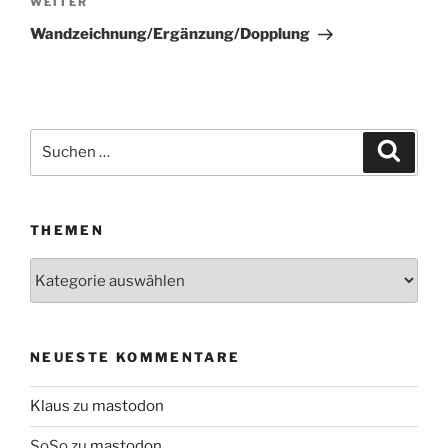
WEITER
Nächster
Beitrag
Wandzeichnung/Ergänzung/Dopplung
Suchen
Suche
nach:
THEMEN
Themen
NEUESTE KOMMENTARE
Klaus
zu
mastodon
SoSo
zu
mastodon