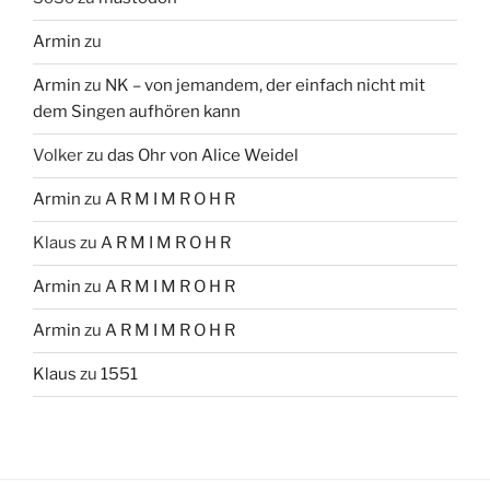
Armin
zu
Armin
zu
NK – von jemandem, der einfach nicht mit
dem Singen aufhören kann
Volker
zu
das Ohr von Alice Weidel
Armin
zu
A R M I M R O H R
Klaus
zu
A R M I M R O H R
Armin
zu
A R M I M R O H R
Armin
zu
A R M I M R O H R
Klaus
zu
1551