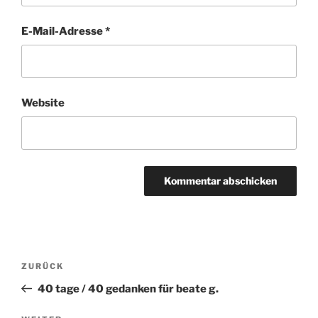
E-Mail-Adresse
*
Website
Beitragsnavigation
ZURÜCK
Vorheriger
Beitrag
40 tage / 40 gedanken für beate g.